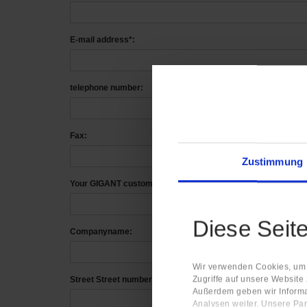
E-mail address*:
telephone number:
Fax:
Zustimmung
Your GIGANT customer no:
Diese Seit
Companyname:
Wir verwenden Cookies, um I
Zugriffe auf unsere Website
Street Street number:
Außerdem geben wir Informa
Analysen weiter. Unsere Par