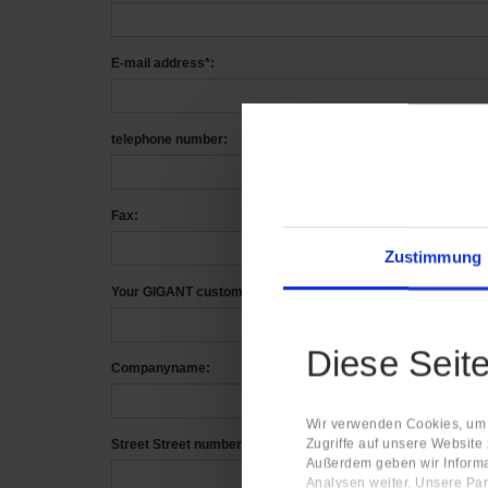
E-mail address*:
telephone number:
Fax:
Zustimmung
Your GIGANT customer no:
Diese Seit
Companyname:
Wir verwenden Cookies, um I
Zugriffe auf unsere Website
Street Street number:
Außerdem geben wir Informa
Analysen weiter. Unsere Par