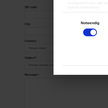
bereitgestellt haben oder d
ZIP code:
Datenschutzhinweise
Impressum
Einwilligungsauswahl
Notwendig
City:
Country:
Subject*:
Message*: