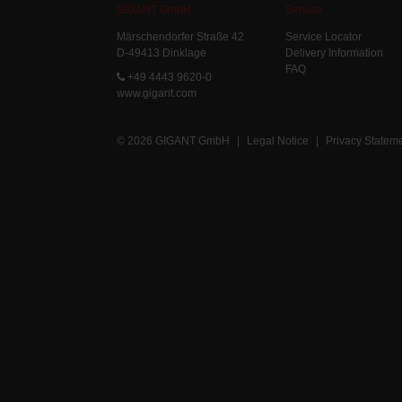
GIGANT GmbH
Service
Märschendorfer Straße 42
Service Locator
D-49413 Dinklage
Delivery Information
FAQ
+49 4443 9620-0
www.gigant.com
© 2026 GIGANT GmbH
|
Legal Notice
|
Privacy Statem