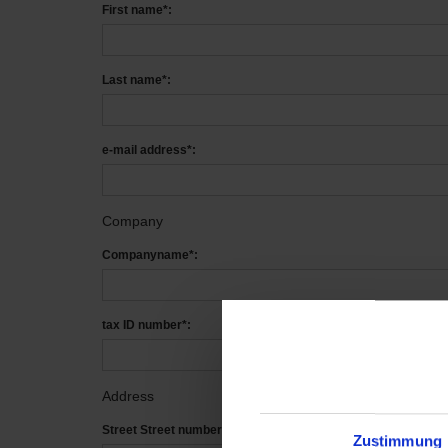
First name*:
Last name*:
e-mail address*:
Company
Companyname*:
tax ID number*:
Address
Street Street number*:
Zustimmung