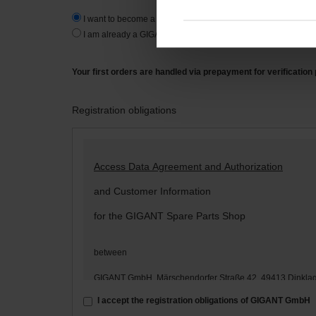
I want to become a new customer.
I am already a GIGANT-customer.
Your first orders are handled via prepayment for verification
Registration obligations
Access Data Agreement and Authorization
and Customer Information
for the GIGANT Spare Parts Shop
between
GIGANT GmbH, Märschendorfer Straße 42, 49413 Dinkla
– hereinafter: „
GIGANT
“ –
I accept the registration obligations of GIGANT GmbH
and