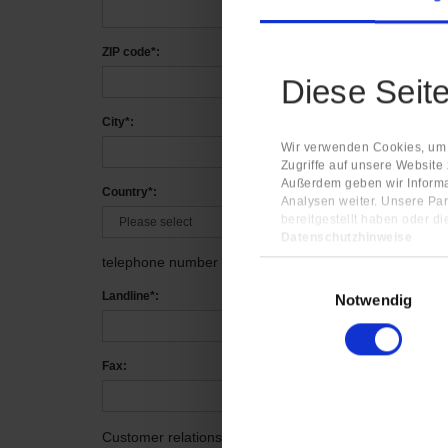
ZIP code*:
Diese Seit
City*:
Wir verwenden Cookies, um I
Zugriffe auf unsere Website
Außerdem geben wir Informa
Country*:
Analysen weiter. Unsere Par
bereitgestellt haben oder d
Datenschutzhinweise
Impressum
telephone number
Einwilligungsauswahl
Landline*:
Notwendig
Fax:
Customer relationship