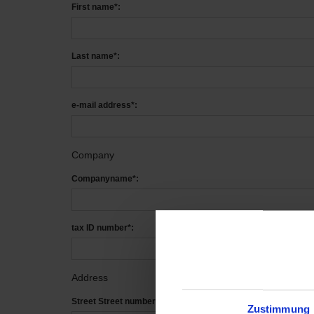
First name*:
Last name*:
e-mail address*:
Company
Companyname*:
tax ID number*:
Address
Street Street number*:
Zustimmung