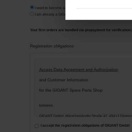
I want to become a new customer.
I am already a GIGANT-customer.
Your first orders are handled via prepayment for verification
Registration obligations
Access Data Agreement and Authorization
and Customer Information
for the GIGANT Spare Parts Shop
between
GIGANT GmbH, Märschendorfer Straße 42, 49413 Dinkla
– hereinafter: „
GIGANT
“ –
I accept the registration obligations of GIGANT GmbH
and