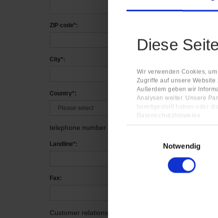
ZIP code*:
Diese Seit
City*:
Wir verwenden Cookies, um I
Zugriffe auf unsere Website
Außerdem geben wir Informa
Country*:
Analysen weiter. Unsere Par
bereitgestellt haben oder d
Datenschutzhinweise
Impressum
telephone number
Einwilligungsauswahl
Landline*:
Notwendig
Fax:
Customer relationship