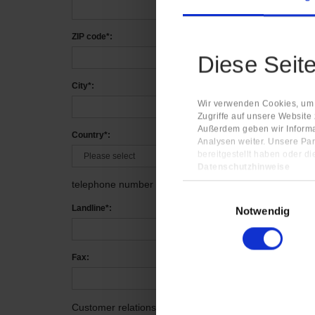
ZIP code*:
Diese Seit
City*:
Wir verwenden Cookies, um I
Zugriffe auf unsere Website
Außerdem geben wir Informa
Country*:
Analysen weiter. Unsere Par
bereitgestellt haben oder d
Datenschutzhinweise
Impressum
telephone number
Einwilligungsauswahl
Landline*:
Notwendig
Fax:
Customer relationship