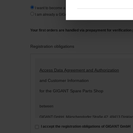
I want to become a new customer.
I am already a GIGANT-customer.
Your first orders are handled via prepayment for verification
Registration obligations
Access Data Agreement and Authorization
and Customer Information
for the GIGANT Spare Parts Shop
between
GIGANT GmbH, Märschendorfer Straße 42, 49413 Dinkla
– hereinafter: „
GIGANT
“ –
I accept the registration obligations of GIGANT GmbH
and