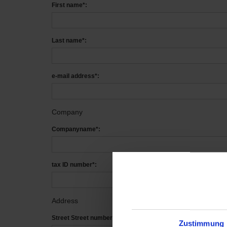
First name*:
Last name*:
e-mail address*:
Company
Companyname*:
tax ID number*:
Address
Street Street number*:
Zustimmung