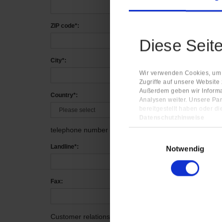
ZIP code*:
Diese Seit
City*:
Wir verwenden Cookies, um I
Zugriffe auf unsere Website
Außerdem geben wir Informa
Country*:
Analysen weiter. Unsere Par
bereitgestellt haben oder d
Datenschutzhinweise
Impressum
telephone number
Einwilligungsauswahl
Landline*:
Notwendig
Fax:
Customer relationship