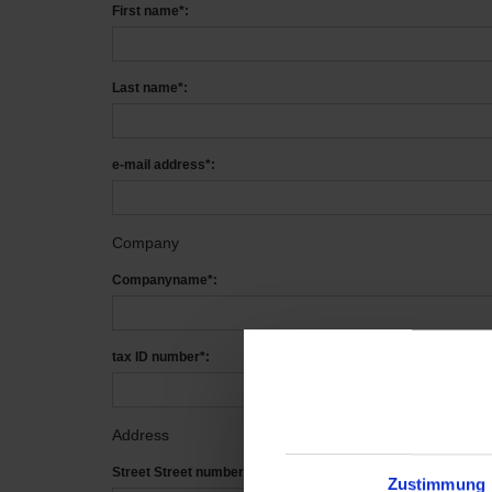
First name*:
Last name*:
e-mail address*:
Company
Companyname*:
tax ID number*:
Address
Street Street number*:
Zustimmung