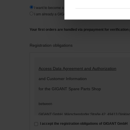
I want to become a new customer.
I am already a GIGANT-customer.
Your first orders are handled via prepayment for verification
Registration obligations
Access Data Agreement and Authorization
and Customer Information
for the GIGANT Spare Parts Shop
between
GIGANT GmbH, Märschendorfer Straße 42, 49413 Dinkla
– hereinafter: „
GIGANT
“ –
I accept the registration obligations of GIGANT GmbH
and