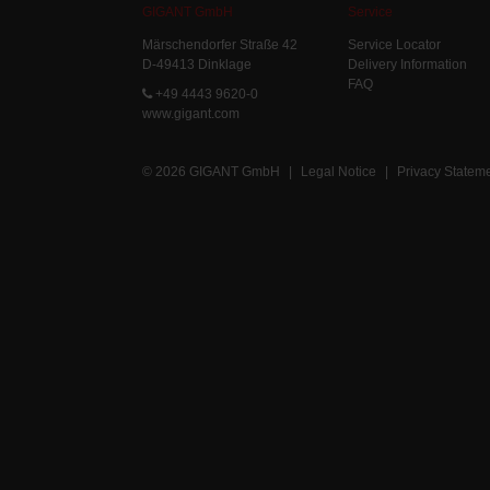
GIGANT GmbH
Service
Märschendorfer Straße 42
Service Locator
D-49413 Dinklage
Delivery Information
FAQ
+49 4443 9620-0
www.gigant.com
© 2026 GIGANT GmbH
|
Legal Notice
|
Privacy Statem