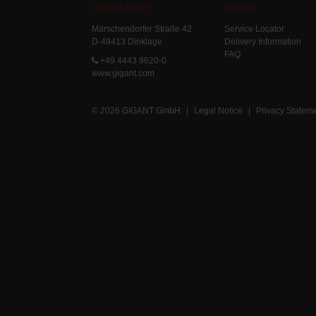
GIGANT GmbH
Service
Märschendorfer Straße 42
Service Locator
D-49413 Dinklage
Delivery Information
FAQ
+49 4443 9620-0
www.gigant.com
© 2026 GIGANT GmbH
|
Legal Notice
|
Privacy Statem