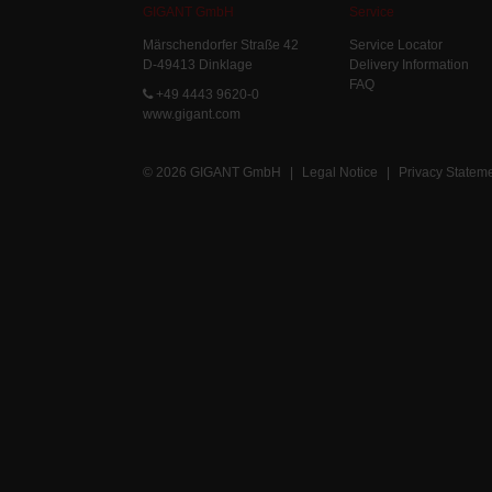
GIGANT GmbH
Service
Märschendorfer Straße 42
Service Locator
D-49413 Dinklage
Delivery Information
FAQ
+49 4443 9620-0
www.gigant.com
© 2026 GIGANT GmbH
|
Legal Notice
|
Privacy Statem