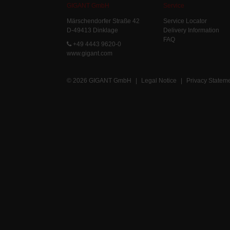
GIGANT GmbH
Service
Märschendorfer Straße 42
Service Locator
D-49413 Dinklage
Delivery Information
FAQ
+49 4443 9620-0
www.gigant.com
© 2026 GIGANT GmbH
|
Legal Notice
|
Privacy Statem