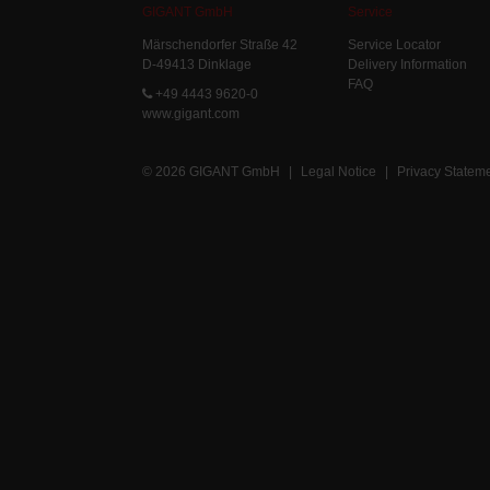
GIGANT GmbH
Service
Märschendorfer Straße 42
Service Locator
D-49413 Dinklage
Delivery Information
FAQ
+49 4443 9620-0
www.gigant.com
© 2026 GIGANT GmbH
|
Legal Notice
|
Privacy Statem