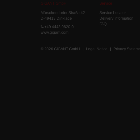
GIGANT GmbH
Service
Märschendorfer Straße 42
Service Locator
D-49413 Dinklage
Delivery Information
FAQ
+49 4443 9620-0
www.gigant.com
© 2026 GIGANT GmbH
|
Legal Notice
|
Privacy Statem