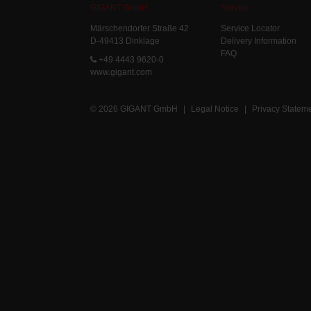
GIGANT GmbH
Service
Märschendorfer Straße 42
Service Locator
D-49413 Dinklage
Delivery Information
FAQ
+49 4443 9620-0
www.gigant.com
© 2026 GIGANT GmbH
|
Legal Notice
|
Privacy Statem