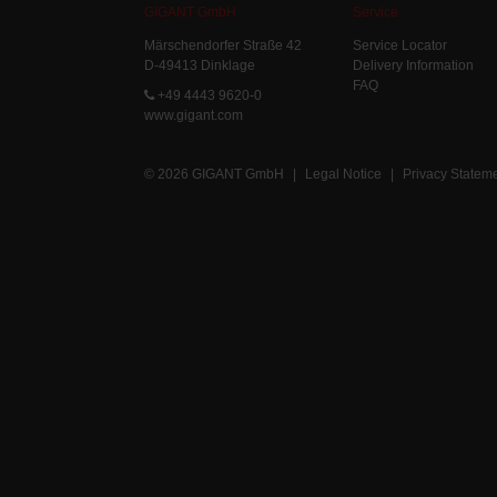
GIGANT GmbH
Service
Märschendorfer Straße 42
Service Locator
D-49413 Dinklage
Delivery Information
FAQ
+49 4443 9620-0
www.gigant.com
© 2026 GIGANT GmbH
|
Legal Notice
|
Privacy Statem