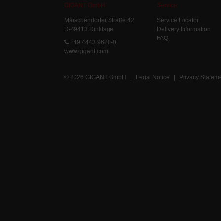
GIGANT GmbH
Service
Märschendorfer Straße 42
Service Locator
D-49413 Dinklage
Delivery Information
FAQ
+49 4443 9620-0
www.gigant.com
© 2026 GIGANT GmbH
|
Legal Notice
|
Privacy Statem