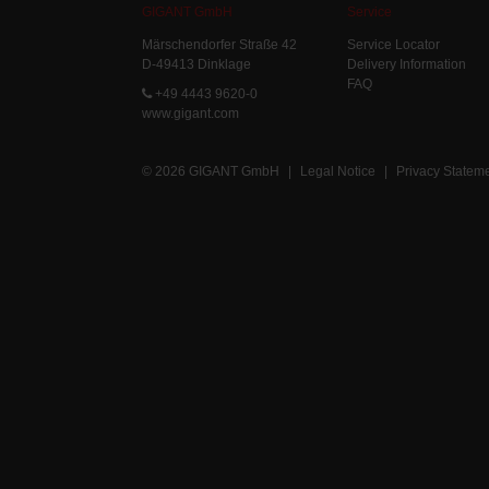
GIGANT GmbH
Service
Märschendorfer Straße 42
Service Locator
D-49413 Dinklage
Delivery Information
FAQ
+49 4443 9620-0
www.gigant.com
© 2026 GIGANT GmbH
|
Legal Notice
|
Privacy Statem