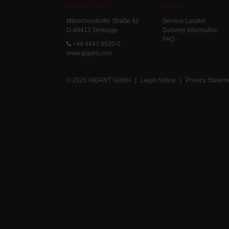
GIGANT GmbH
Service
Märschendorfer Straße 42
Service Locator
D-49413 Dinklage
Delivery Information
FAQ
+49 4443 9620-0
www.gigant.com
© 2026 GIGANT GmbH
|
Legal Notice
|
Privacy Statem