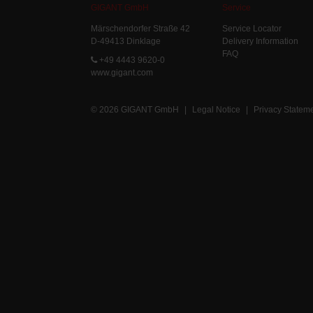
GIGANT GmbH
Service
Märschendorfer Straße 42
Service Locator
D-49413 Dinklage
Delivery Information
FAQ
+49 4443 9620-0
www.gigant.com
© 2026 GIGANT GmbH
|
Legal Notice
|
Privacy Statem