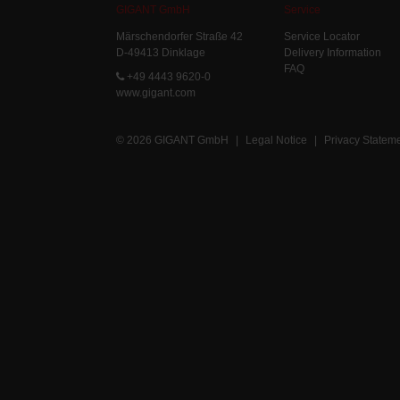
GIGANT GmbH
Service
Märschendorfer Straße 42
Service Locator
D-49413 Dinklage
Delivery Information
FAQ
+49 4443 9620-0
www.gigant.com
© 2026 GIGANT GmbH
|
Legal Notice
|
Privacy Statem