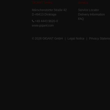
GIGANT GmbH
Service
Märschendorfer Straße 42
Service Locator
D-49413 Dinklage
Delivery Information
FAQ
+49 4443 9620-0
www.gigant.com
© 2026 GIGANT GmbH
|
Legal Notice
|
Privacy Statem