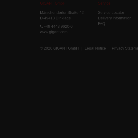
GIGANT GmbH
Service
Märschendorfer Straße 42
Service Locator
D-49413 Dinklage
Delivery Information
FAQ
+49 4443 9620-0
www.gigant.com
© 2026 GIGANT GmbH
|
Legal Notice
|
Privacy Statem