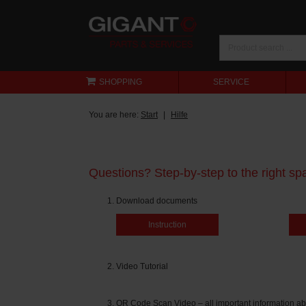
SHOPPING
SERVICE
You are here:
Start
Hilfe
Questions? Step-by-step to the right spa
Download documents
Instruction
Video Tutorial
QR Code Scan Video – all important information ab