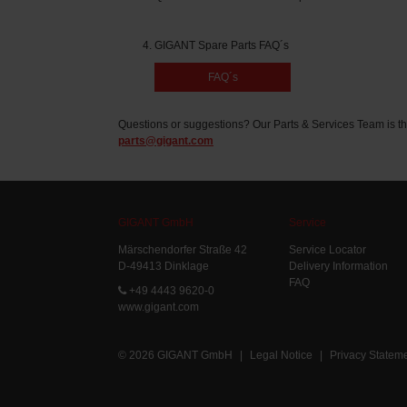
GIGANT Spare Parts FAQ´s
FAQ´s
Questions or suggestions? Our Parts & Services Team is th
parts@gigant.com
GIGANT GmbH
Service
Märschendorfer Straße 42
Service Locator
D-49413 Dinklage
Delivery Information
FAQ
+49 4443 9620-0
www.gigant.com
© 2026 GIGANT GmbH
|
Legal Notice
|
Privacy Statem