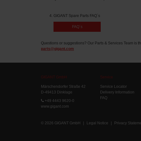
GIGANT Spare Parts FAQ´s
FAQ´s
Questions or suggestions? Our Parts & Services Team is th
parts@gigant.com
GIGANT GmbH
Service
Märschendorfer Straße 42
Service Locator
D-49413 Dinklage
Delivery Information
FAQ
+49 4443 9620-0
www.gigant.com
© 2026 GIGANT GmbH
|
Legal Notice
|
Privacy Statem