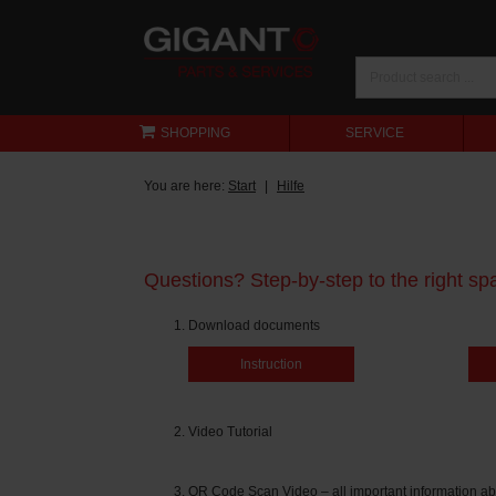
SHOPPING
SERVICE
You are here:
Start
Hilfe
Questions? Step-by-step to the right spa
Download documents
Instruction
Video Tutorial
QR Code Scan Video – all important information ab