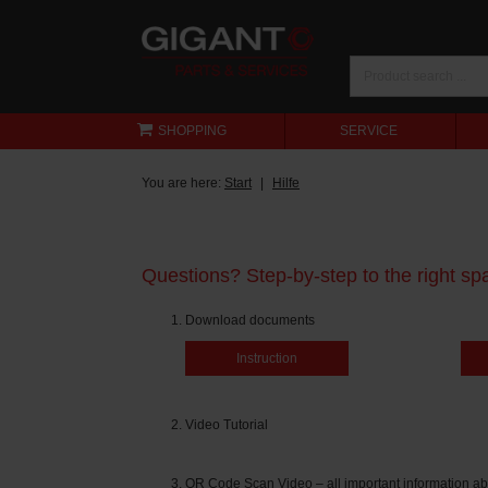
SHOPPING
SERVICE
You are here:
Start
Hilfe
Questions? Step-by-step to the right spa
Download documents
Instruction
Video Tutorial
QR Code Scan Video – all important information ab