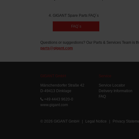
GIGANT Spare Parts FAQ´s
FAQ´s
Questions or suggestions? Our Parts & Services Team is th
parts@gigant.com
GIGANT GmbH
Service
Märschendorfer Straße 42
Service Locator
D-49413 Dinklage
Delivery Information
FAQ
+49 4443 9620-0
www.gigant.com
© 2026 GIGANT GmbH
|
Legal Notice
|
Privacy Statem