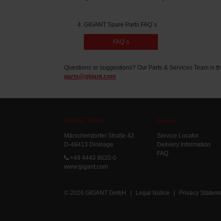
GIGANT Spare Parts FAQ´s
FAQ´s
Questions or suggestions? Our Parts & Services Team is th
parts@gigant.com
GIGANT GmbH
Service
Märschendorfer Straße 42
Service Locator
D-49413 Dinklage
Delivery Information
FAQ
+49 4443 9620-0
www.gigant.com
© 2026 GIGANT GmbH
|
Legal Notice
|
Privacy Statem