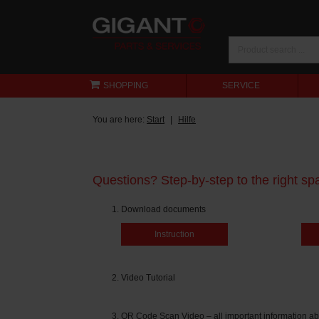
SHOPPING
SERVICE
You are here:
Start
Hilfe
Questions? Step-by-step to the right spa
Download documents
Instruction
Video Tutorial
QR Code Scan Video – all important information ab