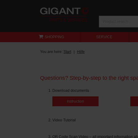
SHOPPING
SERVICE
You are here:
Start
Hilfe
Questions? Step-by-step to the right spa
Download documents
Instruction
Video Tutorial
QR Code Scan Video – all important information ab