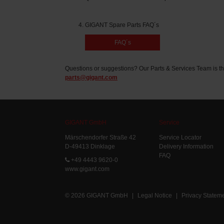
GIGANT Spare Parts FAQ´s
FAQ´s
Questions or suggestions? Our Parts & Services Team is th
parts@gigant.com
GIGANT GmbH
Service
Märschendorfer Straße 42
Service Locator
D-49413 Dinklage
Delivery Information
FAQ
+49 4443 9620-0
www.gigant.com
© 2026 GIGANT GmbH
|
Legal Notice
|
Privacy Statem