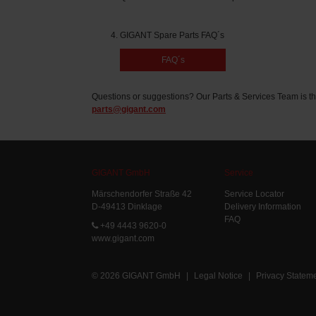
GIGANT Spare Parts FAQ´s
FAQ´s
Questions or suggestions? Our Parts & Services Team is th
parts@gigant.com
GIGANT GmbH
Service
Märschendorfer Straße 42
Service Locator
D-49413 Dinklage
Delivery Information
FAQ
+49 4443 9620-0
www.gigant.com
© 2026 GIGANT GmbH
|
Legal Notice
|
Privacy Statem