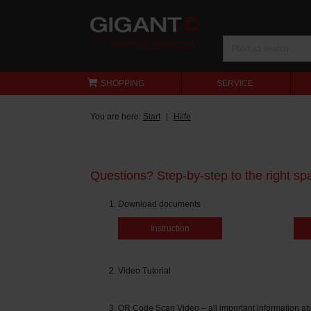
SHOPPING
SERVICE
You are here:
Start
Hilfe
Questions? Step-by-step to the right spa
Download documents
Instruction
Video Tutorial
QR Code Scan Video – all important information ab