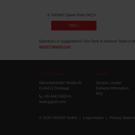
GIGANT Spare Parts FAQ´s
FAQ´s
Questions or suggestions? Our Parts & Services Team is th
parts@gigant.com
GIGANT GmbH
Service
Märschendorfer Straße 42
Service Locator
D-49413 Dinklage
Delivery Information
FAQ
+49 4443 9620-0
www.gigant.com
© 2026 GIGANT GmbH
|
Legal Notice
|
Privacy Statem