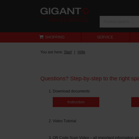
SHOPPING
SERVICE
You are here:
Start
Hilfe
Questions? Step-by-step to the right spa
Download documents
Instruction
Video Tutorial
QR Code Scan Video – all important information ab