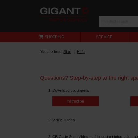
SHOPPING
SERVICE
You are here:
Start
Hilfe
Questions? Step-by-step to the right spa
Download documents
Instruction
Video Tutorial
QR Code Scan Video – all important information ab