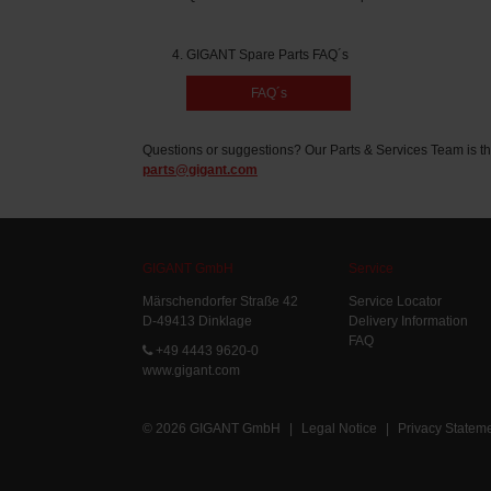
GIGANT Spare Parts FAQ´s
FAQ´s
Questions or suggestions? Our Parts & Services Team is th
parts@gigant.com
GIGANT GmbH
Service
Märschendorfer Straße 42
Service Locator
D-49413 Dinklage
Delivery Information
FAQ
+49 4443 9620-0
www.gigant.com
© 2026 GIGANT GmbH
|
Legal Notice
|
Privacy Statem