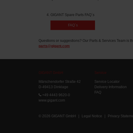
GIGANT Spare Parts FAQ´s
FAQ´s
Questions or suggestions? Our Parts & Services Team is th
parts@gigant.com
GIGANT GmbH
Service
Märschendorfer Straße 42
Service Locator
D-49413 Dinklage
Delivery Information
FAQ
+49 4443 9620-0
www.gigant.com
© 2026 GIGANT GmbH
|
Legal Notice
|
Privacy Statem