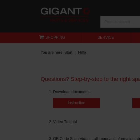
SHOPPING
SERVICE
You are here:
Start
Hilfe
Questions? Step-by-step to the right spa
Download documents
Instruction
Video Tutorial
QR Code Scan Video – all important information ab