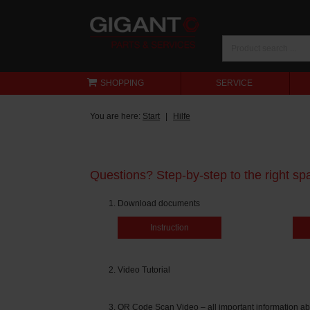
SHOPPING
SERVICE
You are here:
Start
Hilfe
Questions? Step-by-step to the right spa
Download documents
Instruction
Video Tutorial
QR Code Scan Video – all important information ab