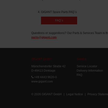
GIGANT Spare Parts FAQ´s
FAQ´s
Questions or suggestions? Our Parts & Services Team is th
parts@gigant.com
GIGANT GmbH
Service
Märschendorfer Straße 42
Service Locator
D-49413 Dinklage
Delivery Information
FAQ
+49 4443 9620-0
www.gigant.com
© 2026 GIGANT GmbH
|
Legal Notice
|
Privacy Statem