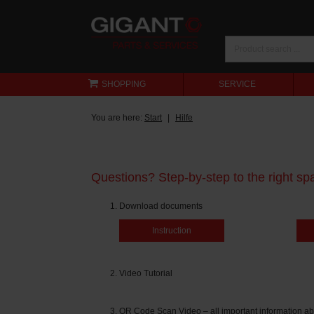
SHOPPING
SERVICE
You are here:
Start
Hilfe
Questions? Step-by-step to the right spa
Download documents
Instruction
Video Tutorial
QR Code Scan Video – all important information ab