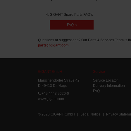
GIGANT Spare Parts FAQ´s
FAQ´s
Questions or suggestions? Our Parts & Services Team is th
parts@gigant.com
GIGANT GmbH
Service
Märschendorfer Straße 42
Service Locator
D-49413 Dinklage
Delivery Information
FAQ
+49 4443 9620-0
www.gigant.com
© 2026 GIGANT GmbH
|
Legal Notice
|
Privacy Statem