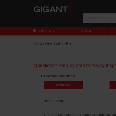
SHOPPING
SERVICE
You are here:
Start
Hilfe
Questions? Step-by-step to the right spa
Download documents
Instruction
Video Tutorial
QR Code Scan Video – all important information ab