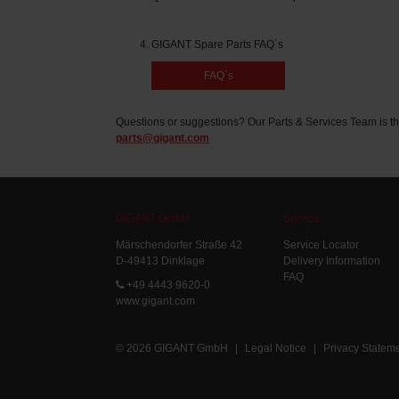
GIGANT Spare Parts FAQ´s
FAQ´s
Questions or suggestions? Our Parts & Services Team is th
parts@gigant.com
GIGANT GmbH
Service
Märschendorfer Straße 42
Service Locator
D-49413 Dinklage
Delivery Information
FAQ
+49 4443 9620-0
www.gigant.com
© 2026 GIGANT GmbH
|
Legal Notice
|
Privacy Statem