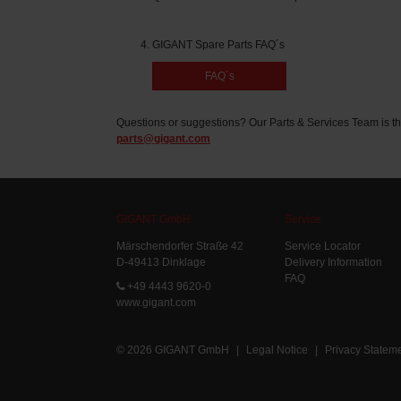
GIGANT Spare Parts FAQ´s
FAQ´s
Questions or suggestions? Our Parts & Services Team is th
parts@gigant.com
GIGANT GmbH
Service
Märschendorfer Straße 42
Service Locator
D-49413 Dinklage
Delivery Information
FAQ
+49 4443 9620-0
www.gigant.com
© 2026 GIGANT GmbH
|
Legal Notice
|
Privacy Statem