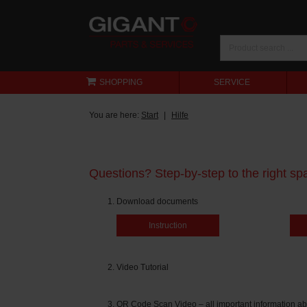
SHOPPING
SERVICE
You are here:
Start
Hilfe
Questions? Step-by-step to the right spa
Download documents
Instruction
Video Tutorial
QR Code Scan Video – all important information ab